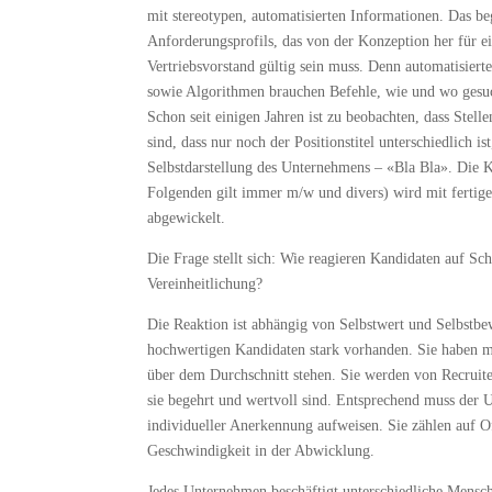
mit stereotypen, automatisierten Informationen. Das be
Anforderungsprofils, das von der Konzeption her für ei
Vertriebsvorstand gültig sein muss. Denn automatisier
sowie Algorithmen brauchen Befehle, wie und wo gesuc
Schon seit einigen Jahren ist zu beobachten, dass Stell
sind, dass nur noch der Positionstitel unterschiedlich is
Selbstdarstellung des Unternehmens – «Bla Bla». Die
Folgenden gilt immer m/w und divers) wird mit fertige
abgewickelt.
Die Frage stellt sich: Wie reagieren Kandidaten auf Sc
Vereinheitlichung?
Die Reaktion ist abhängig von Selbstwert und Selbstbe
hochwertigen Kandidaten stark vorhanden. Sie haben mi
über dem Durchschnitt stehen. Sie werden von Recruite
sie begehrt und wertvoll sind. Entsprechend muss der
individueller Anerkennung aufweisen. Sie zählen auf O
Geschwindigkeit in der Abwicklung.
Jedes Unternehmen beschäftigt unterschiedliche Mensc