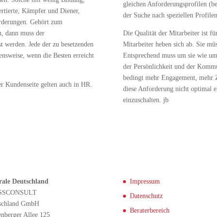
gleichen Anforderungsprofilen (bei
ertierte, Kämpfer und Diener,
der Suche nach speziellen Profilen
orderungen. Gehört zum
n, dann muss der
Die Qualität der Mitarbeiter ist f
t werden. Jede der zu besetzenden
Mitarbeiter heben sich ab. Sie müs
ensweise, wenn die Besten erreicht
Entsprechend muss um sie wie um
der Persönlichkeit und der Kommu
bedingt mehr Engagement, mehr Z
r Kundenseite gelten auch in HR.
diese Anforderung nicht optimal er
einzuschalten. jb
rale Deutschland
Impressum
SSCONSULT
Datenschutz
schland GmbH
Beraterbereich
enberger Allee 125