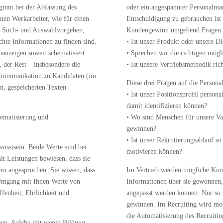
ginnt bei der Abfassung des
oder ein angespannter Personalmar
nen Werkarbeiter, wie für einen
Entschuldigung zu gebrauchen ist 
te Such- und Auswahlvorgehen,
Kundengewinn umgehend Fragen ge
hte Informationen zu finden sind.
• Ist unser Produkt oder unsere Di
enanzeigen soweit schematisiert
• Sprechen wir die richtigen mög
t, der Rest – insbesondere die
• Ist unsere Vertriebsmethodik ric
 Kommunikation zu Kandidaten (im
Diese drei Fragen auf die Persona
n, gespeicherten Texten
• Ist unser Positionsprofil person
damit identifizieren können?
hematisierung und
• Wo sind Menschen für unsere Va
gewinnen?
• Ist unser Rekrutierungsablauf so
wusstsein. Beide Werte sind bei
motivieren können?
t Leistungen bewiesen, dass sie
rn angesprochen. Sie wissen, dass
Im Vertrieb werden mögliche Kunde
 Umgang mit Ihnen Werte von
Informationen über sie gewonnen,
ffenheit, Ehrlichkeit und
angepasst werden können. Nur so 
gewinnen. Im Recruiting wird mome
die Automatisierung des Recruitin
hen. Solche mit wenig Bildung,