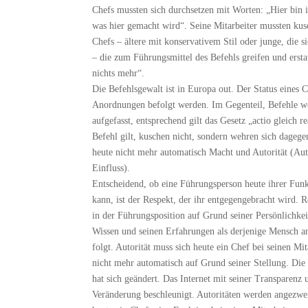
Chefs mussten sich durchsetzen mit Worten: „Hier bin 
was hier gemacht wird“. Seine Mitarbeiter mussten ku
Chefs – ältere mit konservativem Stil oder junge, die 
– die zum Führungsmittel des Befehls greifen und erstau
nichts mehr“.
Die Befehlsgewalt ist in Europa out. Der Status eines C
Anordnungen befolgt werden. Im Gegenteil, Befehle w
aufgefasst, entsprechend gilt das Gesetz „actio gleich r
Befehl gilt, kuschen nicht, sondern wehren sich dagege
heute nicht mehr automatisch Macht und Autorität (Au
Einfluss).
Entscheidend, ob eine Führungsperson heute ihrer F
kann, ist der Respekt, der ihr entgegengebracht wird. 
in der Führungsposition auf Grund seiner Persönlichkei
Wissen und seinen Erfahrungen als derjenige Mensch 
folgt. Autorität muss sich heute ein Chef bei seinen Mit
nicht mehr automatisch auf Grund seiner Stellung. Die
hat sich geändert. Das Internet mit seiner Transparen
Veränderung beschleunigt. Autoritäten werden angezwei