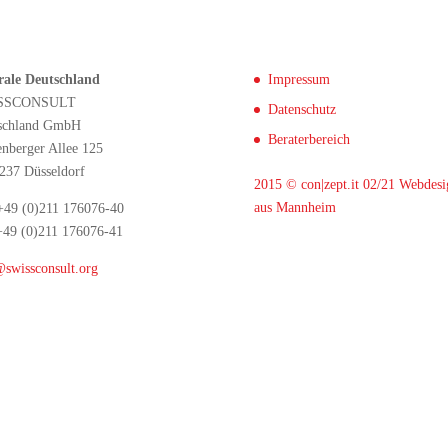
rale Deutschland
Impressum
SSCONSULT
Datenschutz
schland GmbH
Beraterbereich
enberger Allee 125
237 Düsseldorf
2015 © con|zept.it 02/21
Webdesi
aus Mannheim
 +49 (0)211 176076-40
+49 (0)211 176076-41
@swissconsult.org