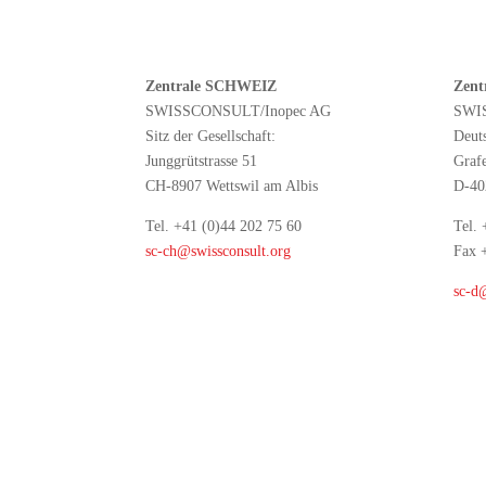
Zentrale SCHWEIZ
Zent
SWISSCONSULT/Inopec AG
SWI
Sitz der Gesellschaft:
Deut
Junggrütstrasse 51
Graf
CH-8907 Wettswil am Albis
D-40
Tel. +41 (0)44 202 75 60
Tel.
sc-ch@swissconsult.org
Fax 
sc-d