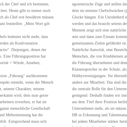
ich der Chef und ich bestimme,
egozentrische Züge und stellen das
schen. Heute gibt es immer noch
dem sie minime Chefschwächen (j
sich als Chef erst bewähren müssen
Glocke hängen. Ein Unruheherd in
nt feststellen: „Mein Wort gilt
werden und das braucht seitens de
Moment zeigt sich eine natürliche
hefs bedeutet nicht mehr, dass
sein und dann zum Einsatz komme
erden als Konfrontation
gemeinsamen Zielen gefährdet ist.
eactio“. Diejenigen, denen der
Natürliche Autorität, eine Bezeic
n. Eine Führungsposition hat
Menschen, die von Kindsbeinen a
torität = Würde, Ansehen,
die Führung übernehmen und denen
Klassensprecher in der Schule, al
unktion „Führung“ nachkommen
Hobbyvereinigungen. Sie übernehm
Respekt entsteht, wenn der Mensch
andere zur Mitarbeit. Das sind die
t, seinem Charakter, seinem
die zentrale Rolle für den Untern
anerkannt wird, dem man gerne
genügend. Deshalb finden wir imm
arbeitern erwerben, er hat sie
aus dem Titel ihrer Position herl
 ganze menschliche Gesellschaft
Unternehmen mehr, als sie nützen
z und Mitbestimmung hat die
HR in Erkennung und Talentmanag
felt. Entsprechend muss sich
bei jedem Mitarbeiter stärker berü